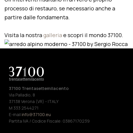
processo di restauro, se necessario anche a
partire dalle fondamenta.
Visita la nostra
galleria
e scopri il mondo 37100.
37100 Trentasettemilacento
Via Palladio, 8
37138 Verona (VR) - ITALY
M 333 2544271
E-mail
info@37100.eu
Partita IVA / Codice Fiscale: 03867170239