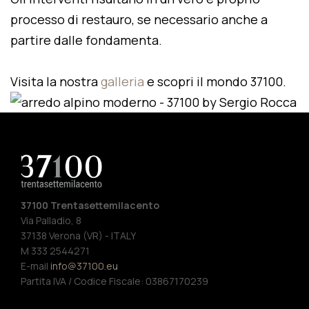
processo di restauro, se necessario anche a
partire dalle fondamenta.
Visita la nostra
galleria
e scopri il mondo 37100.
37100 Trentasettemilacento
Via Palladio, 8
37138 Verona (VR) - ITALY
M 333 2544271
E-mail
info@37100.eu
Partita IVA / Codice Fiscale: 03867170239