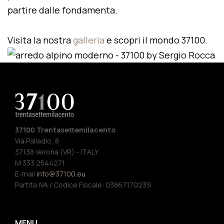
partire dalle fondamenta.
Visita la nostra
galleria
e scopri il mondo 37100.
37100 Trentasettemilacento
Via Palladio, 8
37138 Verona (VR) - ITALY
M 333 2544271
E-mail
info@37100.eu
Partita IVA / Codice Fiscale: 03867170239
MENU