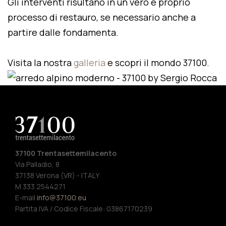
Gli interventi risultano in un vero e proprio
processo di restauro, se necessario anche a
partire dalle fondamenta.
Visita la nostra
galleria
e scopri il mondo 37100.
37100 Trentasettemilacento
Via Palladio, 8
37138 Verona (VR) - ITALY
M 333 2544271
E-mail
info@37100.eu
Partita IVA / Codice Fiscale: 03867170239