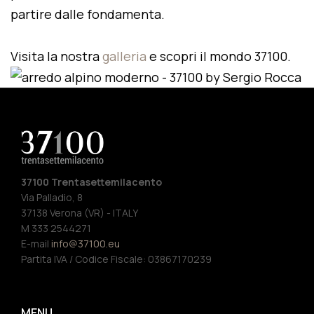
partire dalle fondamenta.
Visita la nostra
galleria
e scopri il mondo 37100.
37100 Trentasettemilacento
Via Palladio, 8
37138 Verona (VR) - ITALY
M 333 2544271
E-mail
info@37100.eu
Partita IVA / Codice Fiscale: 03867170239
MENU