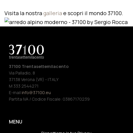
Visita la nostra
galleria
e scopri il mondo 37100.
37100 Trentasettemilacento
Via Palladio, 8
37138 Verona (VR) - ITALY
M 333 2544271
E-mail
info@37100.eu
Partita IVA / Codice Fiscale: 03867170239
MENU