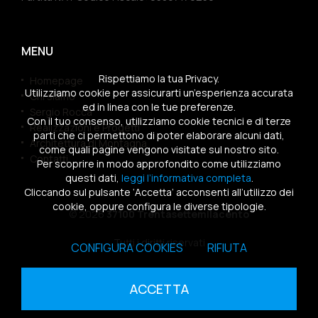
MENU
Rispettiamo la tua Privacy.
Homepage
Utilizziamo cookie per assicurarti un’esperienza accurata
Chi siamo
ed in linea con le tue preferenze.
Sergio Rocca
Con il tuo consenso, utilizziamo cookie tecnici e di terze
Realizzazioni e Progetti
parti che ci permettono di poter elaborare alcuni dati,
Architettura di Montagna
come quali pagine vengono visitate sul nostro sito.
Contatti
Per scoprire in modo approfondito come utilizziamo
questi dati,
leggi l’informativa completa
.
Cliccando sul pulsante ‘Accetta’ acconsenti all’utilizzo dei
cookie, oppure configura le diverse tipologie.
© 2026
37100 Trentasettemilacento
Tutti i diritti riservati
CONFIGURA COOKIES
RIFIUTA
Sitemap
|
Privacy Policy
|
Cookies Policy
ACCETTA
powered by