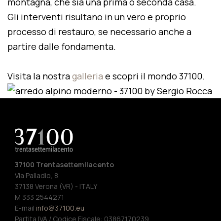
montagna, che sia una prima o seconda casa.
Gli interventi risultano in un vero e proprio
processo di restauro, se necessario anche a
partire dalle fondamenta.
Visita la nostra
galleria
e scopri il mondo 37100.
37100 Trentasettemilacento
Via Palladio, 8
37138 Verona (VR) - ITALY
M 333 2544271
E-mail
info@37100.eu
Partita IVA / Codice Fiscale: 03867170239