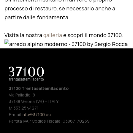
processo di restauro, se necessario anche a
partire dalle fondamenta.
Visita la nostra
galleria
e scopri il mondo 37100.
37100 Trentasettemilacento
Via Palladio, 8
37138 Verona (VR) - ITALY
M 333 2544271
E-mail
info@37100.eu
Partita IVA / Codice Fiscale: 03867170239