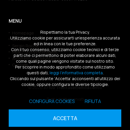
MENU
Rispettiamo la tua Privacy.
Homepage
Utilizziamo cookie per assicurarti un’esperienza accurata
Chi siamo
ed in linea con le tue preferenze.
Sergio Rocca
Con il tuo consenso, utilizziamo cookie tecnici e di terze
Realizzazioni e Progetti
parti che ci permettono di poter elaborare alcuni dati,
Architettura di Montagna
come quali pagine vengono visitate sul nostro sito.
Contatti
Per scoprire in modo approfondito come utilizziamo
questi dati,
leggi l’informativa completa
.
Cliccando sul pulsante ‘Accetta’ acconsenti all’utilizzo dei
cookie, oppure configura le diverse tipologie.
© 2026
37100 Trentasettemilacento
Tutti i diritti riservati
CONFIGURA COOKIES
RIFIUTA
Sitemap
|
Privacy Policy
|
Cookies Policy
ACCETTA
powered by