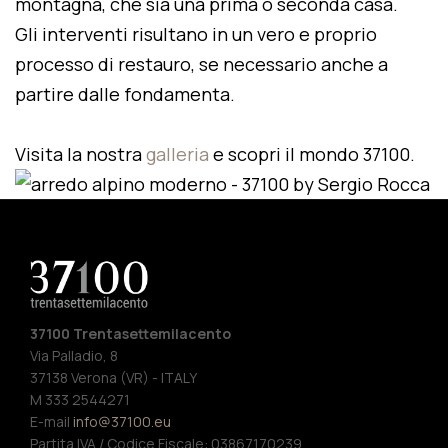
montagna, che sia una prima o seconda casa.
Gli interventi risultano in un vero e proprio
processo di restauro, se necessario anche a
partire dalle fondamenta.
Visita la nostra
galleria
e scopri il mondo 37100.
37100 Trentasettemilacento
Via Palladio, 8
37138 Verona (VR) - ITALY
M 333 2544271
E-mail
info@37100.eu
Partita IVA / Codice Fiscale: 03867170239