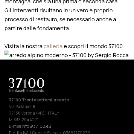
montagna, che sia una prima o seconda casa.
Gli interventi risultano in un vero e proprio
processo di restauro, se necessario anche a
partire dalle fondamenta.
Visita la nostra
galleria
e scopri il mondo 37100.
37100 Trentasettemilacento
Via Palladio, 8
37138 Verona (VR) - ITALY
M 333 2544271
E-mail
info@37100.eu
Partita IVA / Codice Fiscale: 03867170239