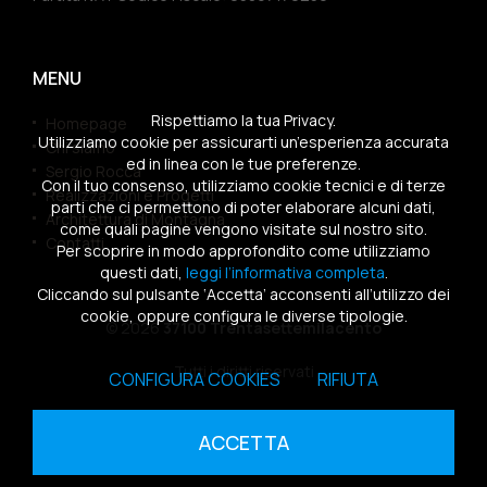
MENU
Rispettiamo la tua Privacy.
Homepage
Utilizziamo cookie per assicurarti un’esperienza accurata
Chi siamo
ed in linea con le tue preferenze.
Sergio Rocca
Con il tuo consenso, utilizziamo cookie tecnici e di terze
Realizzazioni e Progetti
parti che ci permettono di poter elaborare alcuni dati,
Architettura di Montagna
come quali pagine vengono visitate sul nostro sito.
Contatti
Per scoprire in modo approfondito come utilizziamo
questi dati,
leggi l’informativa completa
.
Cliccando sul pulsante ‘Accetta’ acconsenti all’utilizzo dei
cookie, oppure configura le diverse tipologie.
© 2026
37100 Trentasettemilacento
Tutti i diritti riservati
CONFIGURA COOKIES
RIFIUTA
Sitemap
|
Privacy Policy
|
Cookies Policy
ACCETTA
powered by