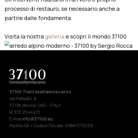
processo di restauro, se necessario anche a
partire dalle fondamenta.
Visita la nostra
galleria
e scopri il mondo 37100.
37100 Trentasettemilacento
Via Palladio, 8
37138 Verona (VR) - ITALY
M 333 2544271
E-mail
info@37100.eu
Partita IVA / Codice Fiscale: 03867170239