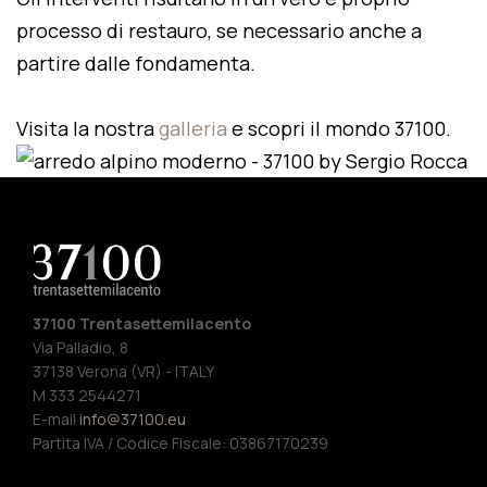
processo di restauro, se necessario anche a
partire dalle fondamenta.
Visita la nostra
galleria
e scopri il mondo 37100.
37100 Trentasettemilacento
Via Palladio, 8
37138 Verona (VR) - ITALY
M 333 2544271
E-mail
info@37100.eu
Partita IVA / Codice Fiscale: 03867170239