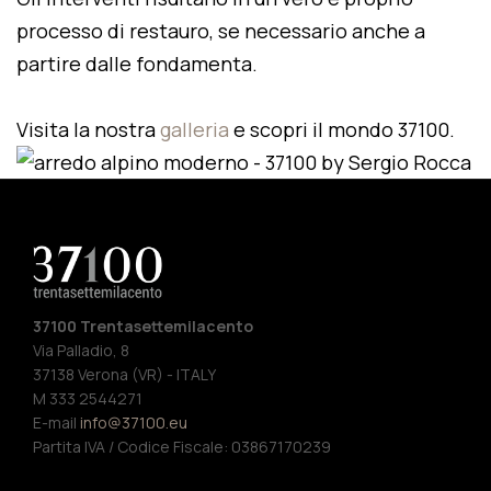
processo di restauro, se necessario anche a
partire dalle fondamenta.
Visita la nostra
galleria
e scopri il mondo 37100.
37100 Trentasettemilacento
Via Palladio, 8
37138 Verona (VR) - ITALY
M 333 2544271
E-mail
info@37100.eu
Partita IVA / Codice Fiscale: 03867170239