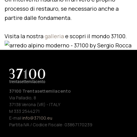
processo di restauro, se necessario anche a
partire dalle fondamenta.
Visita la nostra
galleria
e scopri il mondo 37100.
37100 Trentasettemilacento
Via Palladio, 8
37138 Verona (VR) - ITALY
M 333 2544271
E-mail
info@37100.eu
Partita IVA / Codice Fiscale: 03867170239