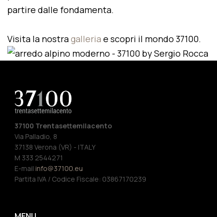
partire dalle fondamenta.
Visita la nostra
galleria
e scopri il mondo 37100.
37100 Trentasettemilacento
Via Palladio, 8
37138 Verona (VR) - ITALY
M 333 2544271
E-mail
info@37100.eu
Partita IVA / Codice Fiscale: 03867170239
MENU