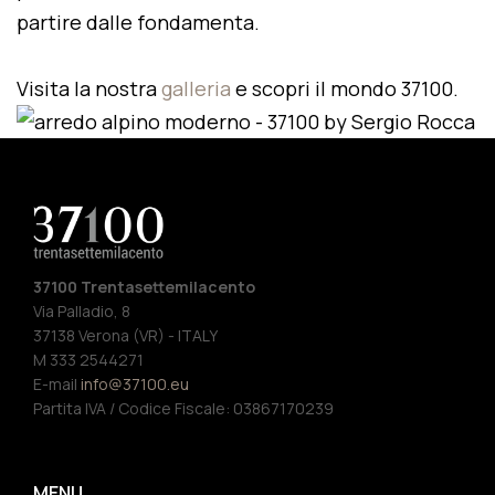
partire dalle fondamenta.
Visita la nostra
galleria
e scopri il mondo 37100.
37100 Trentasettemilacento
Via Palladio, 8
37138 Verona (VR) - ITALY
M 333 2544271
E-mail
info@37100.eu
Partita IVA / Codice Fiscale: 03867170239
MENU