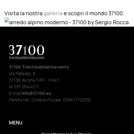
Visita la nostra
galleria
e scopri il mondo 37100.
37100 Trentasettemilacento
Via Palladio, 8
37138 Verona (VR) - ITALY
M 333 2544271
E-mail
info@37100.eu
Partita IVA / Codice Fiscale: 03867170239
MENU