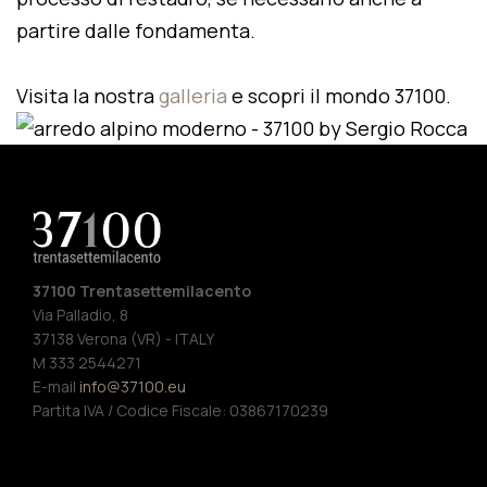
partire dalle fondamenta.
Visita la nostra
galleria
e scopri il mondo 37100.
37100 Trentasettemilacento
Via Palladio, 8
37138 Verona (VR) - ITALY
M 333 2544271
E-mail
info@37100.eu
Partita IVA / Codice Fiscale: 03867170239