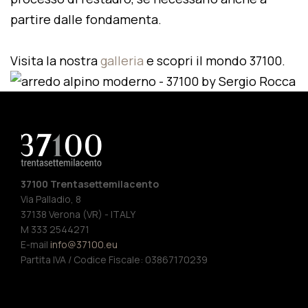
partire dalle fondamenta.
Visita la nostra
galleria
e scopri il mondo 37100.
37100 Trentasettemilacento
Via Palladio, 8
37138 Verona (VR) - ITALY
M 333 2544271
E-mail
info@37100.eu
Partita IVA / Codice Fiscale: 03867170239