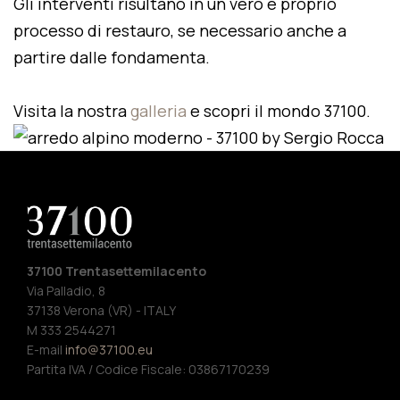
Gli interventi risultano in un vero e proprio
processo di restauro, se necessario anche a
partire dalle fondamenta.
Visita la nostra
galleria
e scopri il mondo 37100.
37100 Trentasettemilacento
Via Palladio, 8
37138 Verona (VR) - ITALY
M 333 2544271
E-mail
info@37100.eu
Partita IVA / Codice Fiscale: 03867170239