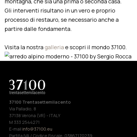
montagna, che sia una prima o seconda casa.
Gli interventi risultano in un vero e proprio
processo di restauro, se necessario anche a
partire dalle fondamenta.
Visita la nostra
galleria
e scopri il mondo 37100.
37100 Trentasettemilacento
Via Palladio, 8
37138 Verona (VR) - ITALY
M 333 2544271
E-mail
info@37100.eu
Partita IVA / Codice Fiscale: 03867170239