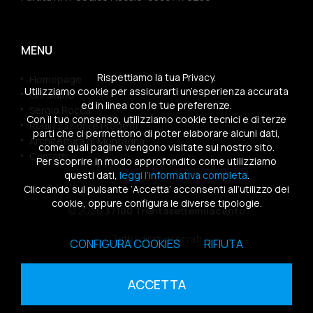
MENU
Rispettiamo la tua Privacy.
Homepage
Utilizziamo cookie per assicurarti un’esperienza accurata
Chi siamo
ed in linea con le tue preferenze.
Sergio Rocca
Con il tuo consenso, utilizziamo cookie tecnici e di terze
Realizzazioni e Progetti
parti che ci permettono di poter elaborare alcuni dati,
Architettura di Montagna
come quali pagine vengono visitate sul nostro sito.
Contatti
Per scoprire in modo approfondito come utilizziamo
questi dati,
leggi l’informativa completa
.
Cliccando sul pulsante ‘Accetta’ acconsenti all’utilizzo dei
cookie, oppure configura le diverse tipologie.
© 2026
37100 Trentasettemilacento
Tutti i diritti riservati
CONFIGURA COOKIES
RIFIUTA
Sitemap
|
Privacy Policy
|
Cookies Policy
ACCETTA
powered by