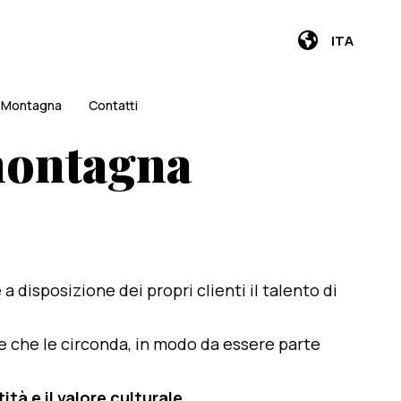
ITA
i Montagna
Contatti
 montagna
e a disposizione dei propri clienti il talento di
te che le circonda, in modo da essere parte
ità e il valore culturale
.