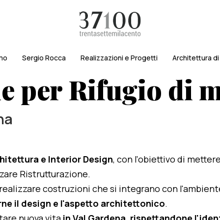
amo
Sergio Rocca
Realizzazioni e Progetti
Architettura d
ne per Rifugio di
na
hitettura e Interior Design
, con l'obiettivo di metter
izzare Ristrutturazione.
i realizzare costruzioni che si integrano con l'ambien
ne il design e l'aspetto architettonico
.
rtare nuova vita
in Val Gardena, rispettandone l'ident