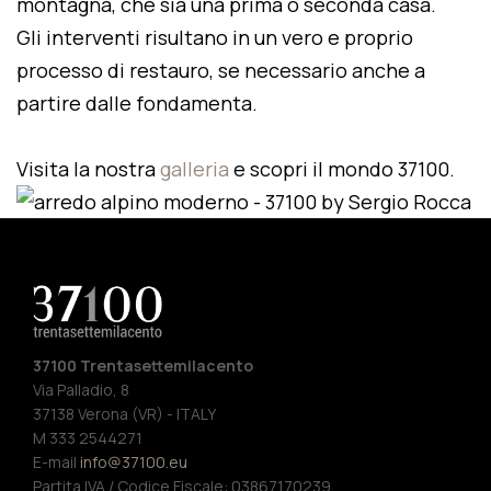
montagna, che sia una prima o seconda casa.
Gli interventi risultano in un vero e proprio
processo di restauro, se necessario anche a
partire dalle fondamenta.
Visita la nostra
galleria
e scopri il mondo 37100.
37100 Trentasettemilacento
Via Palladio, 8
37138 Verona (VR) - ITALY
M 333 2544271
E-mail
info@37100.eu
Partita IVA / Codice Fiscale: 03867170239