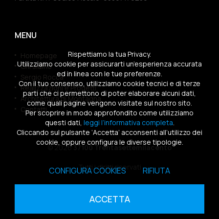
MENU
Rispettiamo la tua Privacy.
Homepage
Utilizziamo cookie per assicurarti un’esperienza accurata
Chi siamo
ed in linea con le tue preferenze.
Sergio Rocca
Con il tuo consenso, utilizziamo cookie tecnici e di terze
Realizzazioni e Progetti
parti che ci permettono di poter elaborare alcuni dati,
Architettura di Montagna
come quali pagine vengono visitate sul nostro sito.
Contatti
Per scoprire in modo approfondito come utilizziamo
questi dati,
leggi l’informativa completa
.
Cliccando sul pulsante ‘Accetta’ acconsenti all’utilizzo dei
cookie, oppure configura le diverse tipologie.
© 2026
37100 Trentasettemilacento
Tutti i diritti riservati
CONFIGURA COOKIES
RIFIUTA
Sitemap
|
Privacy Policy
|
Cookies Policy
ACCETTA
powered by