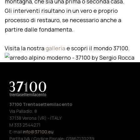
montagna, che sia una prima o seconda casa.
Gli interventi risultano in un vero e proprio
processo di restauro, se necessario anche a
partire dalle fondamenta.
Visita la nostra
galleria
e scopri il mondo 37100.
37100 Trentasettemilacento
Via Palladio, 8
37138 Verona (VR) - ITALY
M 333 2544271
E-mail
info@37100.eu
Partita IVA / Codice Fiscale: 03867170239