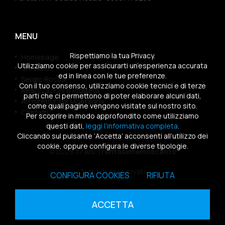
MENU
Rispettiamo la tua Privacy.
Homepage
Utilizziamo cookie per assicurarti un’esperienza accurata
Chi siamo
ed in linea con le tue preferenze.
Sergio Rocca
Con il tuo consenso, utilizziamo cookie tecnici e di terze
Realizzazioni e Progetti
parti che ci permettono di poter elaborare alcuni dati,
Architettura di Montagna
come quali pagine vengono visitate sul nostro sito.
Contatti
Per scoprire in modo approfondito come utilizziamo
questi dati,
leggi l’informativa completa
.
Cliccando sul pulsante ‘Accetta’ acconsenti all’utilizzo dei
cookie, oppure configura le diverse tipologie.
© 2026
37100 Trentasettemilacento
Tutti i diritti riservati
CONFIGURA COOKIES
RIFIUTA
Sitemap
|
Privacy Policy
|
Cookies Policy
ACCETTA
powered by