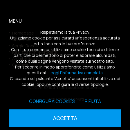
MENU
Rispettiamo la tua Privacy.
Homepage
Utilizziamo cookie per assicurarti un’esperienza accurata
Chi siamo
ed in linea con le tue preferenze.
Sergio Rocca
Con il tuo consenso, utilizziamo cookie tecnici e di terze
Realizzazioni e Progetti
parti che ci permettono di poter elaborare alcuni dati,
Architettura di Montagna
come quali pagine vengono visitate sul nostro sito.
Contatti
Per scoprire in modo approfondito come utilizziamo
questi dati,
leggi l’informativa completa
.
Cliccando sul pulsante ‘Accetta’ acconsenti all’utilizzo dei
cookie, oppure configura le diverse tipologie.
© 2026
37100 Trentasettemilacento
Tutti i diritti riservati
CONFIGURA COOKIES
RIFIUTA
Sitemap
|
Privacy Policy
|
Cookies Policy
ACCETTA
powered by