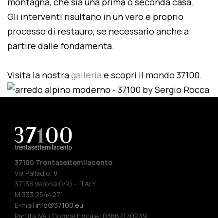
montagna, che sia una prima o seconda casa.
Gli interventi risultano in un vero e proprio
processo di restauro, se necessario anche a
partire dalle fondamenta.
Visita la nostra
galleria
e scopri il mondo 37100.
37100 Trentasettemilacento
Via Palladio, 8
37138 Verona (VR) - ITALY
M 333 2544271
E-mail
info@37100.eu
Partita IVA / Codice Fiscale: 03867170239