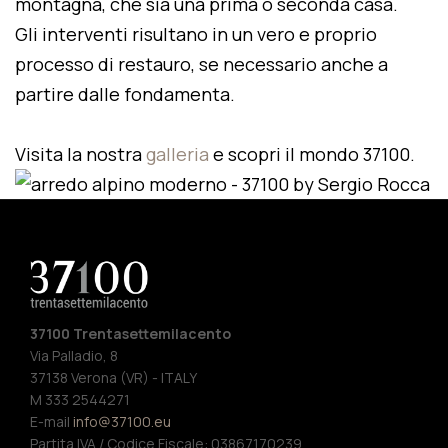
montagna, che sia una prima o seconda casa.
Gli interventi risultano in un vero e proprio
processo di restauro, se necessario anche a
partire dalle fondamenta.
Visita la nostra
galleria
e scopri il mondo 37100.
37100 Trentasettemilacento
Via Palladio, 8
37138 Verona (VR) - ITALY
M 333 2544271
E-mail
info@37100.eu
Partita IVA / Codice Fiscale: 03867170239