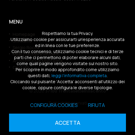
MENU
Rispettiamo la tua Privacy.
Homepage
Utilizziamo cookie per assicurarti un’esperienza accurata
Chi siamo
ed in linea con le tue preferenze.
Sergio Rocca
Con il tuo consenso, utilizziamo cookie tecnici e di terze
Realizzazioni e Progetti
parti che ci permettono di poter elaborare alcuni dati,
Architettura di Montagna
come quali pagine vengono visitate sul nostro sito.
Contatti
Per scoprire in modo approfondito come utilizziamo
questi dati,
leggi l’informativa completa
.
Cliccando sul pulsante ‘Accetta’ acconsenti all’utilizzo dei
cookie, oppure configura le diverse tipologie.
© 2026
37100 Trentasettemilacento
Tutti i diritti riservati
CONFIGURA COOKIES
RIFIUTA
Sitemap
|
Privacy Policy
|
Cookies Policy
ACCETTA
powered by