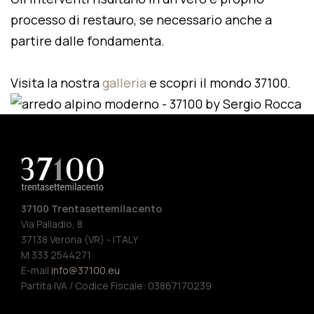
processo di restauro, se necessario anche a
partire dalle fondamenta.
Visita la nostra
galleria
e scopri il mondo 37100.
37100 Trentasettemilacento
Via Palladio, 8
37138 Verona (VR) - ITALY
M 333 2544271
E-mail
info@37100.eu
Partita IVA / Codice Fiscale: 03867170239