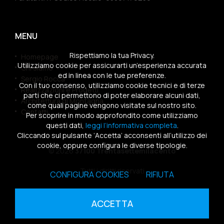
MENU
Rispettiamo la tua Privacy.
Homepage
Utilizziamo cookie per assicurarti un’esperienza accurata
Chi siamo
ed in linea con le tue preferenze.
Sergio Rocca
Con il tuo consenso, utilizziamo cookie tecnici e di terze
Realizzazioni e Progetti
parti che ci permettono di poter elaborare alcuni dati,
Architettura di Montagna
come quali pagine vengono visitate sul nostro sito.
Contatti
Per scoprire in modo approfondito come utilizziamo
questi dati,
leggi l’informativa completa
.
Cliccando sul pulsante ‘Accetta’ acconsenti all’utilizzo dei
cookie, oppure configura le diverse tipologie.
© 2026
37100 Trentasettemilacento
Tutti i diritti riservati
CONFIGURA COOKIES
RIFIUTA
Sitemap
|
Privacy Policy
|
Cookies Policy
ACCETTA
powered by