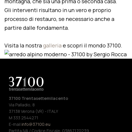
montagna, che sia una prima o seconda casa.
Gli interventi risultano in un vero e proprio
processo di restauro, se necessario anche a
partire dalle fondamenta.
Visita la nostra
galleria
e scopri il mondo 37100.
37100 Trentasettemilacento
Via Palladio, 8
37138 Verona (VR) - ITALY
M 333 2544271
E-mail
info@37100.eu
Partita IVA / Codice Fiscale: 03867170239