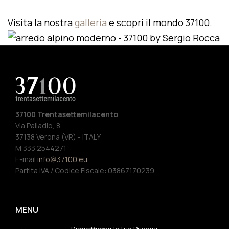
Visita la nostra
galleria
e scopri il mondo 37100.
37100 Trentasettemilacento
Via Palladio, 8
37138 Verona (VR) - ITALY
M 333 2544271
E-mail
info@37100.eu
Partita IVA / Codice Fiscale: 03867170239
MENU