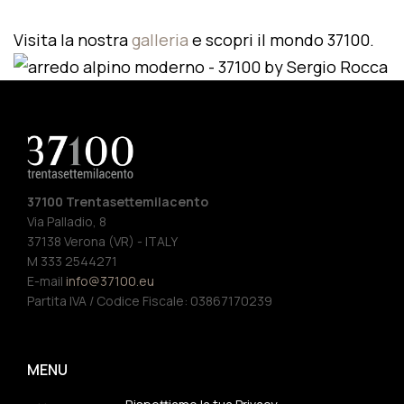
Visita la nostra
galleria
e scopri il mondo 37100.
37100 Trentasettemilacento
Via Palladio, 8
37138 Verona (VR) - ITALY
M 333 2544271
E-mail
info@37100.eu
Partita IVA / Codice Fiscale: 03867170239
MENU