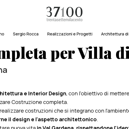
amo
Sergio Rocca
Realizzazioni e Progetti
Architettura d
mpleta per Villa 
na
hitettura e Interior Design
, con l'obiettivo di metter
lizzare Costruzione completa.
i realizzare costruzioni che si integrano con l'ambien
ne il design e l'aspetto architettonico
.
rtare nuova vita
in Val Gardena, rispettandone l'ident