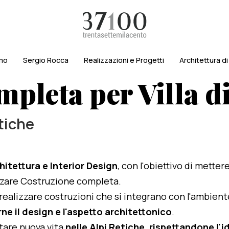
amo
Sergio Rocca
Realizzazioni e Progetti
Architettura d
mpleta per Villa 
etiche
hitettura e Interior Design
, con l'obiettivo di metter
lizzare Costruzione completa.
i realizzare costruzioni che si integrano con l'ambien
ne il design e l'aspetto architettonico
.
rtare nuova vita
nelle Alpi Retiche, rispettandone l'id