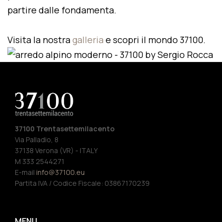
partire dalle fondamenta.
Visita la nostra
galleria
e scopri il mondo 37100.
37100 Trentasettemilacento
Via Palladio, 8
37138 Verona (VR) - ITALY
M 333 2544271
E-mail
info@37100.eu
Partita IVA / Codice Fiscale: 03867170239
MENU