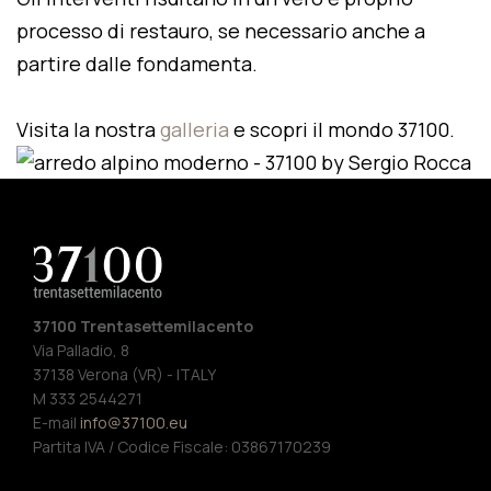
processo di restauro, se necessario anche a
partire dalle fondamenta.
Visita la nostra
galleria
e scopri il mondo 37100.
37100 Trentasettemilacento
Via Palladio, 8
37138 Verona (VR) - ITALY
M 333 2544271
E-mail
info@37100.eu
Partita IVA / Codice Fiscale: 03867170239