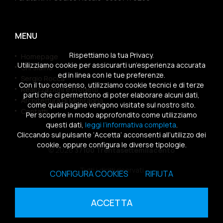
MENU
Rispettiamo la tua Privacy.
Homepage
Utilizziamo cookie per assicurarti un’esperienza accurata
Chi siamo
ed in linea con le tue preferenze.
Sergio Rocca
Con il tuo consenso, utilizziamo cookie tecnici e di terze
Realizzazioni e Progetti
parti che ci permettono di poter elaborare alcuni dati,
Architettura di Montagna
come quali pagine vengono visitate sul nostro sito.
Contatti
Per scoprire in modo approfondito come utilizziamo
questi dati,
leggi l’informativa completa
.
Cliccando sul pulsante ‘Accetta’ acconsenti all’utilizzo dei
cookie, oppure configura le diverse tipologie.
© 2026
37100 Trentasettemilacento
Tutti i diritti riservati
CONFIGURA COOKIES
RIFIUTA
Sitemap
|
Privacy Policy
|
Cookies Policy
ACCETTA
powered by