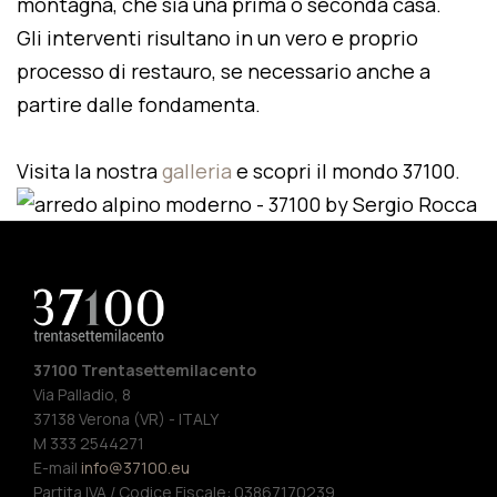
montagna, che sia una prima o seconda casa.
Gli interventi risultano in un vero e proprio
processo di restauro, se necessario anche a
partire dalle fondamenta.
Visita la nostra
galleria
e scopri il mondo 37100.
37100 Trentasettemilacento
Via Palladio, 8
37138 Verona (VR) - ITALY
M 333 2544271
E-mail
info@37100.eu
Partita IVA / Codice Fiscale: 03867170239