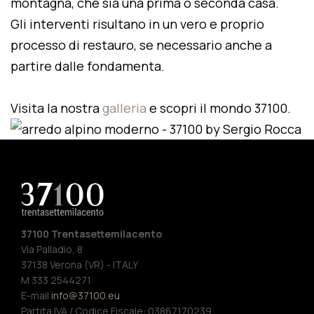
montagna, che sia una prima o seconda casa.
Gli interventi risultano in un vero e proprio
processo di restauro, se necessario anche a
partire dalle fondamenta.
Visita la nostra
galleria
e scopri il mondo 37100.
37100 Trentasettemilacento
Via Palladio, 8
37138 Verona (VR) - ITALY
M 333 2544271
E-mail
info@37100.eu
Partita IVA / Codice Fiscale: 03867170239