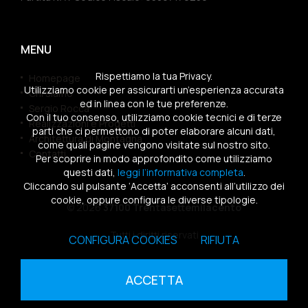
MENU
Rispettiamo la tua Privacy.
Homepage
Utilizziamo cookie per assicurarti un’esperienza accurata
Chi siamo
ed in linea con le tue preferenze.
Sergio Rocca
Con il tuo consenso, utilizziamo cookie tecnici e di terze
Realizzazioni e Progetti
parti che ci permettono di poter elaborare alcuni dati,
Architettura di Montagna
come quali pagine vengono visitate sul nostro sito.
Contatti
Per scoprire in modo approfondito come utilizziamo
questi dati,
leggi l’informativa completa
.
Cliccando sul pulsante ‘Accetta’ acconsenti all’utilizzo dei
cookie, oppure configura le diverse tipologie.
© 2026
37100 Trentasettemilacento
Tutti i diritti riservati
CONFIGURA COOKIES
RIFIUTA
Sitemap
|
Privacy Policy
|
Cookies Policy
ACCETTA
powered by