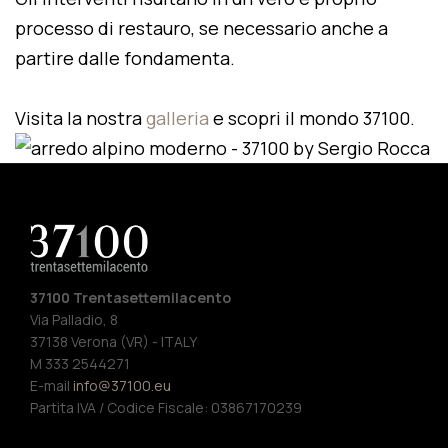
processo di restauro, se necessario anche a
partire dalle fondamenta.
Visita la nostra
galleria
e scopri il mondo 37100.
37100 Trentasettemilacento
Via Palladio, 8
37138 Verona (VR) - ITALY
M 333 2544271
E-mail
info@37100.eu
Partita IVA / Codice Fiscale: 03867170239