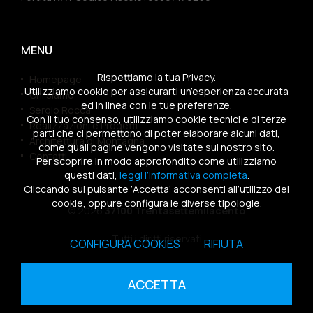
MENU
Rispettiamo la tua Privacy.
Homepage
Utilizziamo cookie per assicurarti un’esperienza accurata
Chi siamo
ed in linea con le tue preferenze.
Sergio Rocca
Con il tuo consenso, utilizziamo cookie tecnici e di terze
Realizzazioni e Progetti
parti che ci permettono di poter elaborare alcuni dati,
Architettura di Montagna
come quali pagine vengono visitate sul nostro sito.
Contatti
Per scoprire in modo approfondito come utilizziamo
questi dati,
leggi l’informativa completa
.
Cliccando sul pulsante ‘Accetta’ acconsenti all’utilizzo dei
cookie, oppure configura le diverse tipologie.
© 2026
37100 Trentasettemilacento
Tutti i diritti riservati
CONFIGURA COOKIES
RIFIUTA
Sitemap
|
Privacy Policy
|
Cookies Policy
ACCETTA
powered by