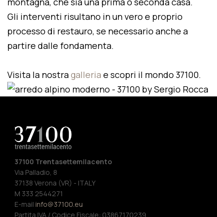
montagna, che sia una prima o seconda casa.
Gli interventi risultano in un vero e proprio
processo di restauro, se necessario anche a
partire dalle fondamenta.
Visita la nostra
galleria
e scopri il mondo 37100.
37100 Trentasettemilacento
Via Palladio, 8
37138 Verona (VR) - ITALY
M 333 2544271
E-mail
info@37100.eu
Partita IVA / Codice Fiscale: 03867170239