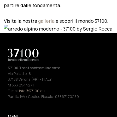
partire dalle fondamenta.
Visita la nostra
galleria
e scopri il mondo 37100.
37100 Trentasettemilacento
Via Palladio, 8
37138 Verona (VR) - ITALY
M 333 2544271
E-mail
info@37100.eu
Partita IVA / Codice Fiscale: 03867170239
MENU