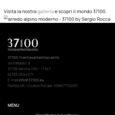
Visita la nostra
galleria
e scopri il mondo 37100.
37100 Trentasettemilacento
Via Palladio, 8
37138 Verona (VR) - ITALY
M 333 2544271
E-mail
info@37100.eu
Partita IVA / Codice Fiscale: 03867170239
MENU