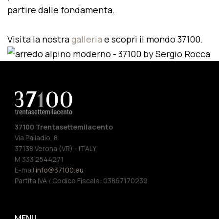
partire dalle fondamenta.
Visita la nostra
galleria
e scopri il mondo 37100.
37100 Trentasettemilacento
Via Palladio, 8
37138 Verona (VR) - ITALY
M 333 2544271
E-mail
info@37100.eu
Partita IVA / Codice Fiscale: 03867170239
MENU