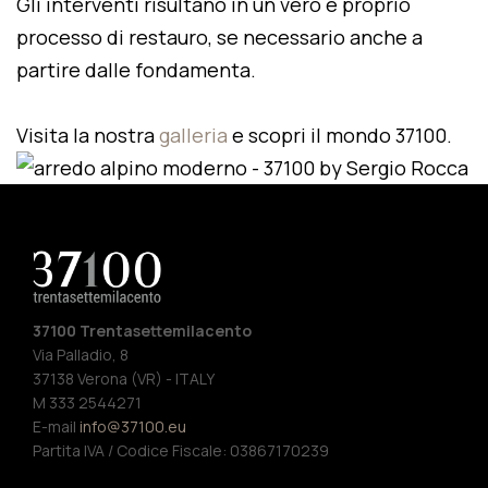
Gli interventi risultano in un vero e proprio
processo di restauro, se necessario anche a
partire dalle fondamenta.
Visita la nostra
galleria
e scopri il mondo 37100.
37100 Trentasettemilacento
Via Palladio, 8
37138 Verona (VR) - ITALY
M 333 2544271
E-mail
info@37100.eu
Partita IVA / Codice Fiscale: 03867170239