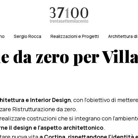
amo
Sergio Rocca
Realizzazioni e Progetti
Architettura d
e da zero per Vil
hitettura e Interior Design
, con l'obiettivo di metter
izzare Ristrutturazione da zero.
i realizzare costruzioni che si integrano con l'ambien
ne il design e l'aspetto architettonico
.
rtare nuova vita
a Cortina, rispettandone l'identità e 