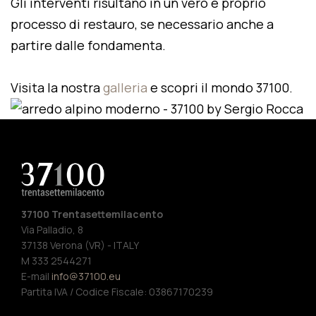
Gli interventi risultano in un vero e proprio
processo di restauro, se necessario anche a
partire dalle fondamenta.
Visita la nostra
galleria
e scopri il mondo 37100.
37100 Trentasettemilacento
Via Palladio, 8
37138 Verona (VR) - ITALY
M 333 2544271
E-mail
info@37100.eu
Partita IVA / Codice Fiscale: 03867170239