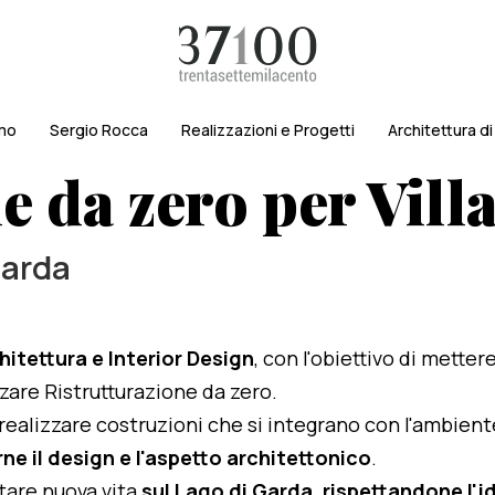
amo
Sergio Rocca
Realizzazioni e Progetti
Architettura d
e da zero per Vil
Garda
hitettura e Interior Design
, con l'obiettivo di metter
izzare Ristrutturazione da zero.
i realizzare costruzioni che si integrano con l'ambien
ne il design e l'aspetto architettonico
.
rtare nuova vita
sul Lago di Garda, rispettandone l'id