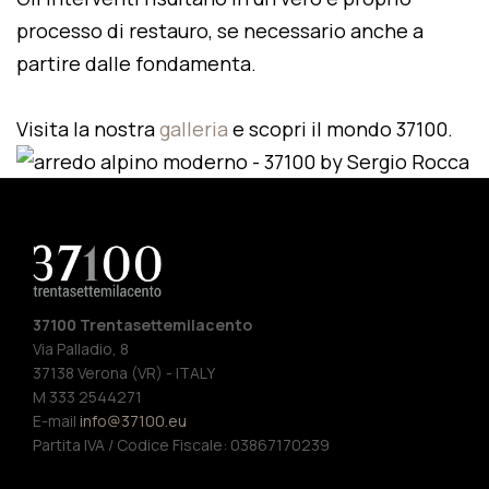
processo di restauro, se necessario anche a
partire dalle fondamenta.
Visita la nostra
galleria
e scopri il mondo 37100.
37100 Trentasettemilacento
Via Palladio, 8
37138 Verona (VR) - ITALY
M 333 2544271
E-mail
info@37100.eu
Partita IVA / Codice Fiscale: 03867170239