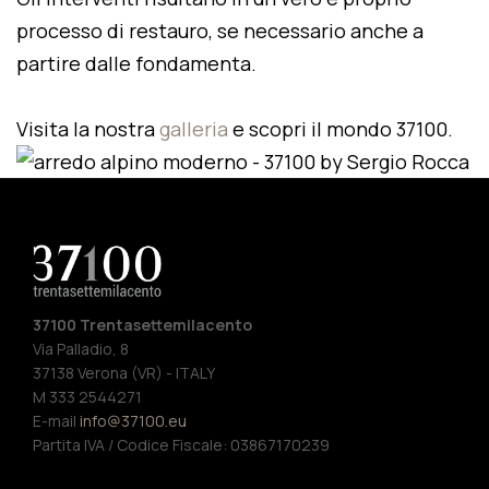
processo di restauro, se necessario anche a
partire dalle fondamenta.
Visita la nostra
galleria
e scopri il mondo 37100.
37100 Trentasettemilacento
Via Palladio, 8
37138 Verona (VR) - ITALY
M 333 2544271
E-mail
info@37100.eu
Partita IVA / Codice Fiscale: 03867170239