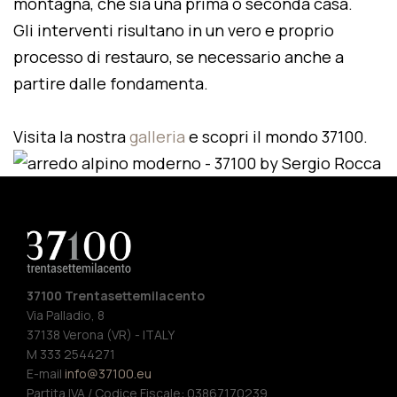
montagna, che sia una prima o seconda casa.
Gli interventi risultano in un vero e proprio
processo di restauro, se necessario anche a
partire dalle fondamenta.
Visita la nostra
galleria
e scopri il mondo 37100.
37100 Trentasettemilacento
Via Palladio, 8
37138 Verona (VR) - ITALY
M 333 2544271
E-mail
info@37100.eu
Partita IVA / Codice Fiscale: 03867170239