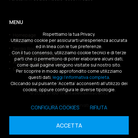
MENU
Rispettiamo la tua Privacy.
Homepage
Utilizziamo cookie per assicurarti un’esperienza accurata
Chi siamo
ed in linea con le tue preferenze.
Sergio Rocca
Con il tuo consenso, utilizziamo cookie tecnici e di terze
Realizzazioni e Progetti
parti che ci permettono di poter elaborare alcuni dati,
Architettura di Montagna
come quali pagine vengono visitate sul nostro sito.
Contatti
Per scoprire in modo approfondito come utilizziamo
questi dati,
leggi l’informativa completa
.
Cliccando sul pulsante ‘Accetta’ acconsenti all’utilizzo dei
cookie, oppure configura le diverse tipologie.
© 2026
37100 Trentasettemilacento
Tutti i diritti riservati
CONFIGURA COOKIES
RIFIUTA
Sitemap
|
Privacy Policy
|
Cookies Policy
ACCETTA
powered by