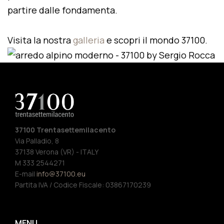
partire dalle fondamenta.
Visita la nostra
galleria
e scopri il mondo 37100.
37100 Trentasettemilacento
Via Palladio, 8
37138 Verona (VR) - ITALY
M 333 2544271
E-mail
info@37100.eu
Partita IVA / Codice Fiscale: 03867170239
MENU