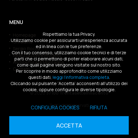
MENU
Rispettiamo la tua Privacy.
Homepage
Utilizziamo cookie per assicurarti un’esperienza accurata
Chi siamo
ed in linea con le tue preferenze.
Sergio Rocca
Con il tuo consenso, utilizziamo cookie tecnici e di terze
Realizzazioni e Progetti
parti che ci permettono di poter elaborare alcuni dati,
Architettura di Montagna
come quali pagine vengono visitate sul nostro sito.
Contatti
Per scoprire in modo approfondito come utilizziamo
questi dati,
leggi l’informativa completa
.
Cliccando sul pulsante ‘Accetta’ acconsenti all’utilizzo dei
cookie, oppure configura le diverse tipologie.
© 2026
37100 Trentasettemilacento
Tutti i diritti riservati
CONFIGURA COOKIES
RIFIUTA
Sitemap
|
Privacy Policy
|
Cookies Policy
ACCETTA
powered by