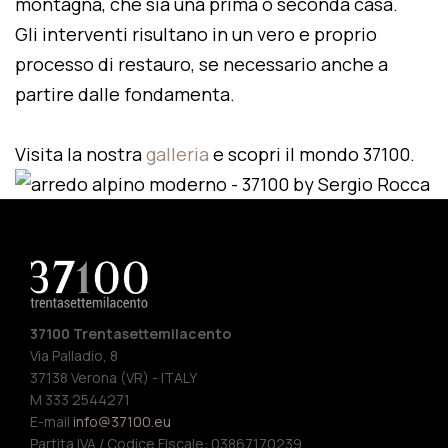
montagna, che sia una prima o seconda casa.
Gli interventi risultano in un vero e proprio
processo di restauro, se necessario anche a
partire dalle fondamenta.
Visita la nostra
galleria
e scopri il mondo 37100.
37100 Trentasettemilacento
Via Palladio, 8
37138 Verona (VR) - ITALY
M 333 2544271
E-mail
info@37100.eu
Partita IVA / Codice Fiscale: 03867170239